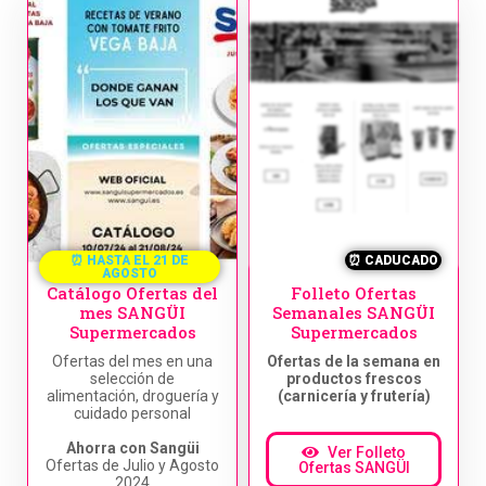
⏰ HASTA EL 21 DE
⏰ CADUCADO
AGOSTO
Catálogo Ofertas del
Folleto Ofertas
mes SANGÜI
Semanales SANGÜI
Supermercados
Supermercados
Ofertas del mes en una
Ofertas de la semana en
selección de
productos frescos
alimentación, droguería y
(carnicería y frutería)
cuidado personal
Ahorra con Sangüi
Ver Folleto
Ofertas de Julio y Agosto
Ofertas SANGÜI
2024