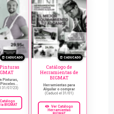
⏰ CADUCADO
⏰ CADUCADO
 Pinturas
Catálogo de
IGMAT
Herramientas de
BIGMAT
n Pinturas,
Pinceles...
Herramientas para
l 31/07/23)
Alquilar o comprar
(Caducó el 31/01)
 Catálogo
ría BIGMAT
Ver Catálogo
Herramientas
BIGMAT