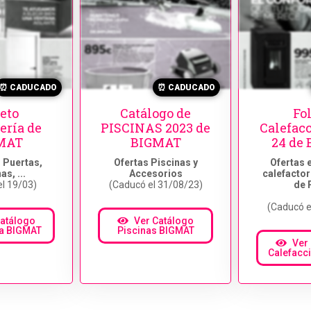
⏰ CADUCADO
⏰ CADUCADO
leto
Catálogo de
Fol
ería de
PISCINAS 2023 de
Calefacc
MAT
BIGMAT
24 de
 Puertas,
Ofertas Piscinas y
Ofertas 
s, ...
Accesorios
calefactor
l 19/03)
(Caducó el 31/08/23)
de 
(Caducó e
Catálogo
Ver Catálogo
ía BIGMAT
Piscinas BIGMAT
Ver
Calefacc