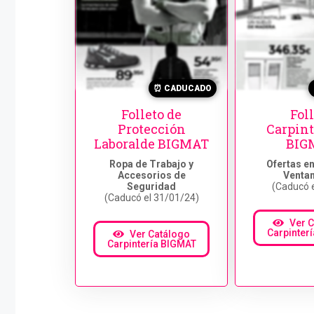
⏰ CADUCADO
Folleto de
Fol
Protección
Carpint
Laboralde BIGMAT
BIG
Ropa de Trabajo y
Ofertas en
Accesorios de
Ventana
Seguridad
(Caducó e
(Caducó el 31/01/24)
Ver 
Carpinter
Ver Catálogo
Carpintería BIGMAT