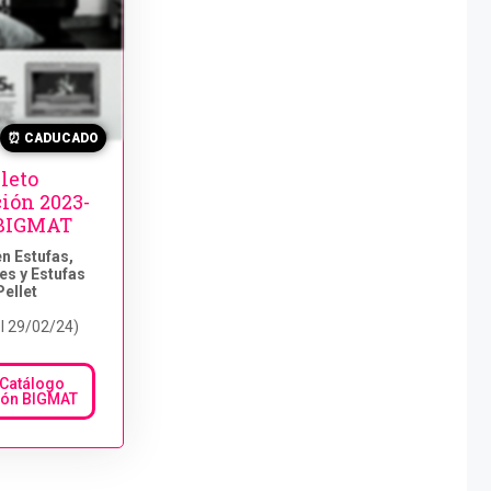
⏰ CADUCADO
leto
ión 2023-
 BIGMAT
en Estufas,
es y Estufas
Pellet
l 29/02/24)
 Catálogo
ión BIGMAT