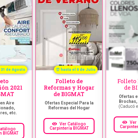
 31 de Agosto
⏰ hasta el 6 de Julio
leto
Folleto de
Folleto
ión 2021
Reformas y Hogar
de B
IGMAT
de BIGMAT
Ofertas e
Brochas, 
en Aire
Ofertas Especial Para la
(Caducó e
ionado,
Reformas del Hogar
res, etc.
Ver
Ver Catálogo
Carpinte
Carpintería BIGMAT
Catálogo
ón BIGMAT